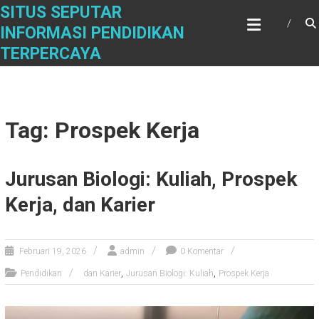
Skip
SITUS SEPUTAR
to
INFORMASI PENDIDIKAN
content
TERPERCAYA
Tag: Prospek Kerja
Jurusan Biologi: Kuliah, Prospek
Kerja, dan Karier
Februari 19, 2026
admin
0 Komentar
,
,
Pendidikan
dan Karier
Jurusan Biologi: Kuliah
Prospek Kerja