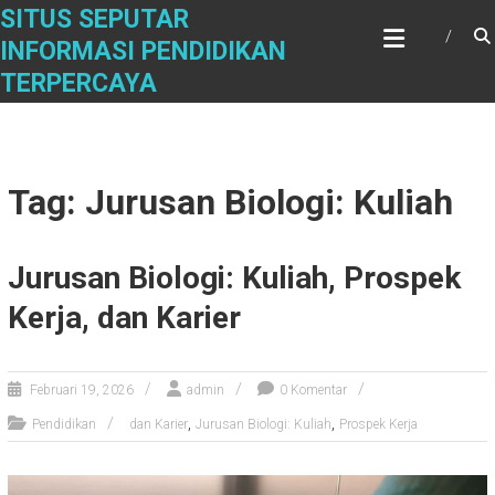
Skip
SITUS SEPUTAR
to
INFORMASI PENDIDIKAN
content
TERPERCAYA
Tag: Jurusan Biologi: Kuliah
Jurusan Biologi: Kuliah, Prospek
Kerja, dan Karier
Februari 19, 2026
admin
0 Komentar
,
,
Pendidikan
dan Karier
Jurusan Biologi: Kuliah
Prospek Kerja