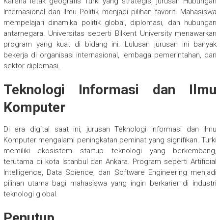
Karena letak geografis Turki yang strategis, jurusan Hubungan
Internasional dan Ilmu Politik menjadi pilihan favorit. Mahasiswa
mempelajari dinamika politik global, diplomasi, dan hubungan
antarnegara. Universitas seperti Bilkent University menawarkan
program yang kuat di bidang ini. Lulusan jurusan ini banyak
bekerja di organisasi internasional, lembaga pemerintahan, dan
sektor diplomasi.
Teknologi Informasi dan Ilmu
Komputer
Di era digital saat ini, jurusan Teknologi Informasi dan Ilmu
Komputer mengalami peningkatan peminat yang signifikan. Turki
memiliki ekosistem startup teknologi yang berkembang,
terutama di kota Istanbul dan Ankara. Program seperti Artificial
Intelligence, Data Science, dan Software Engineering menjadi
pilihan utama bagi mahasiswa yang ingin berkarier di industri
teknologi global.
Penutup