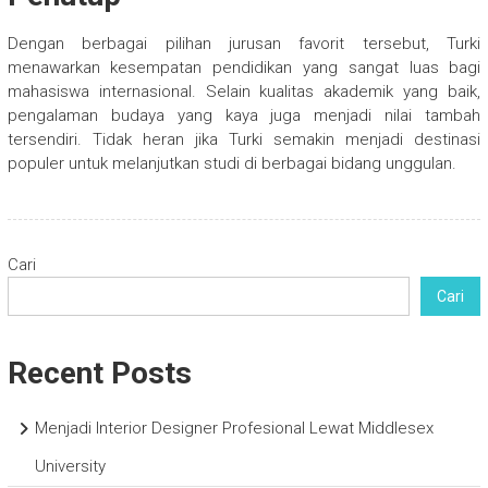
Dengan berbagai pilihan jurusan favorit tersebut, Turki
menawarkan kesempatan pendidikan yang sangat luas bagi
mahasiswa internasional. Selain kualitas akademik yang baik,
pengalaman budaya yang kaya juga menjadi nilai tambah
tersendiri. Tidak heran jika Turki semakin menjadi destinasi
populer untuk melanjutkan studi di berbagai bidang unggulan.
Cari
Cari
Recent Posts
Menjadi Interior Designer Profesional Lewat Middlesex
University