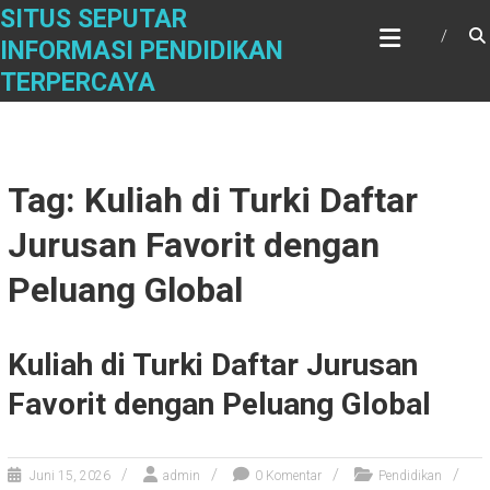
Skip
SITUS SEPUTAR
to
INFORMASI PENDIDIKAN
content
TERPERCAYA
Tag: Kuliah di Turki Daftar
Jurusan Favorit dengan
Peluang Global
Kuliah di Turki Daftar Jurusan
Favorit dengan Peluang Global
Juni 15, 2026
admin
0 Komentar
Pendidikan