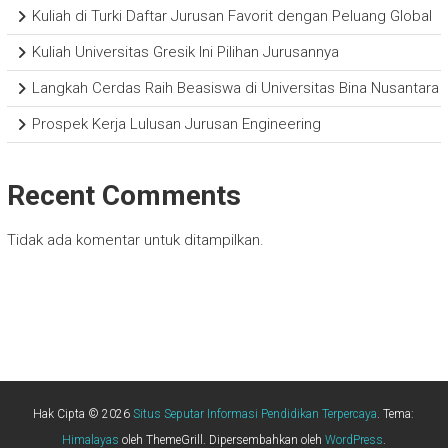
Kuliah di Turki Daftar Jurusan Favorit dengan Peluang Global
Kuliah Universitas Gresik Ini Pilihan Jurusannya
Langkah Cerdas Raih Beasiswa di Universitas Bina Nusantara
Prospek Kerja Lulusan Jurusan Engineering
Recent Comments
Tidak ada komentar untuk ditampilkan.
Hak Cipta © 2026
Situs Seputar Informasi Pendidikan Terpercaya
. Tema:
Himalayas
oleh ThemeGrill. Dipersembahkan oleh
WordPress
.