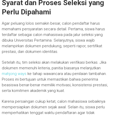
Syarat dan Proses Seleksi yang
Perlu Dipahami
Agar peluang lolos semakin besar, calon pendaftar harus
memahami persyaratan secara detail. Pertama, siswa harus
terdaftar sebagai calon mahasiswa pada jalur seleksi yang
dibuka Universitas Pertamina. Selanjutnya, siswa wajib
melampirkan dokumen pendukung, seperti rapor, sertifikat
prestasi, dan dokumen identitas.
Setelah itu, tim seleksi akan melakukan verifikasi berkas. Jika
dokumen memenuhi kriteria, panitia biasanya melanjutkan
mahjong ways
ke tahap wawancara atau penilaian tambahan.
Proses ini bertujuan untuk memastikan bahwa penerima
beasiswa benar-benar memiliki motivasi, konsistensi prestasi,
serta komitmen akademik yang kuat.
Karena persaingan cukup ketat, calon mahasiswa sebaiknya
mempersiapkan dokumen sejak awal. Selain itu, siswa perlu
memperhatikan tenggat waktu pendaftaran agar tidak