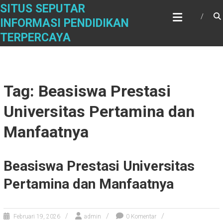
Skip
SITUS SEPUTAR
to
INFORMASI PENDIDIKAN
content
TERPERCAYA
Tag: Beasiswa Prestasi
Universitas Pertamina dan
Manfaatnya
Beasiswa Prestasi Universitas
Pertamina dan Manfaatnya
Februari 19, 2026
admin
0 Komentar