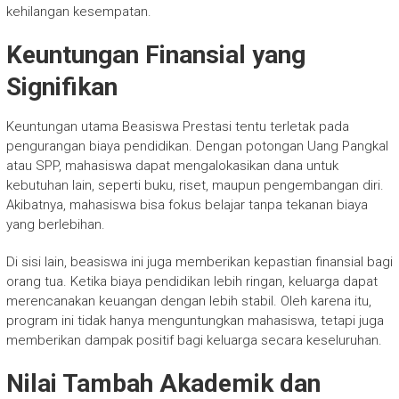
kehilangan kesempatan.
Keuntungan Finansial yang
Signifikan
Keuntungan utama Beasiswa Prestasi tentu terletak pada
pengurangan biaya pendidikan. Dengan potongan Uang Pangkal
atau SPP, mahasiswa dapat mengalokasikan dana untuk
kebutuhan lain, seperti buku, riset, maupun pengembangan diri.
Akibatnya, mahasiswa bisa fokus belajar tanpa tekanan biaya
yang berlebihan.
Di sisi lain, beasiswa ini juga memberikan kepastian finansial bagi
orang tua. Ketika biaya pendidikan lebih ringan, keluarga dapat
merencanakan keuangan dengan lebih stabil. Oleh karena itu,
program ini tidak hanya menguntungkan mahasiswa, tetapi juga
memberikan dampak positif bagi keluarga secara keseluruhan.
Nilai Tambah Akademik dan